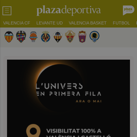
VALENCIA CF
LEVANTE UD
VALENCIA BASKET
FUTBOL