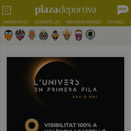
VALENCIA CF
LEVANTE UD
VALENCIA BASKET
FUTBOL