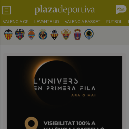
VALENCIA CF
LEVANTE UD
VALENCIA BASKET
FUTBOL