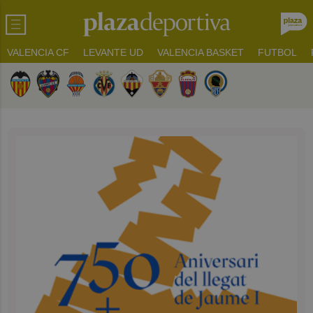
VALENCIA CF
LEVANTE UD
VALENCIA BASKET
FUTBOL