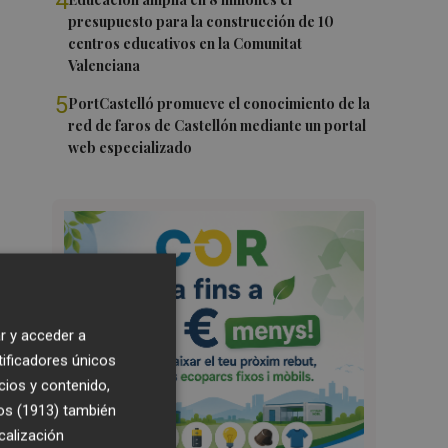
4
presupuesto para la construcción de 10
centros educativos en la Comunitat
Valenciana
5
PortCastelló promueve el conocimiento de la
red de faros de Castellón mediante un portal
web especializado
r y acceder a
tificadores únicos
cios y contenido,
os (1913)
también
calización