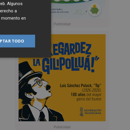
 web. Algunos
derecho a
ier momento en
PTAR TODO