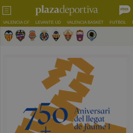
VALENCIA CF
LEVANTE UD
VALENCIA BASKET
FUTBOL