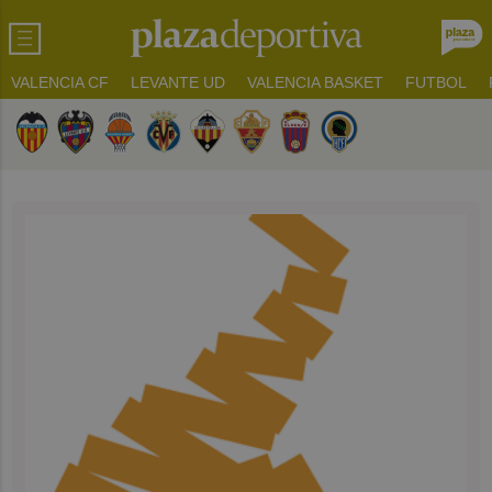
VALENCIA CF
LEVANTE UD
VALENCIA BASKET
FUTBOL