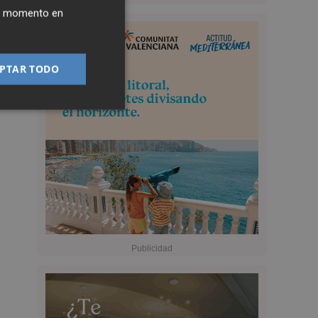
ier momento en
PTAR TODO