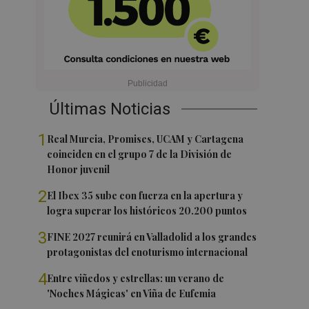
Últimas Noticias
1
Real Murcia, Promises, UCAM y Cartagena
coinciden en el grupo 7 de la División de
Honor juvenil
2
El Ibex 35 sube con fuerza en la apertura y
logra superar los históricos 20.200 puntos
3
FINE 2027 reunirá en Valladolid a los grandes
protagonistas del enoturismo internacional
4
Entre viñedos y estrellas: un verano de
'Noches Mágicas' en Viña de Eufemia