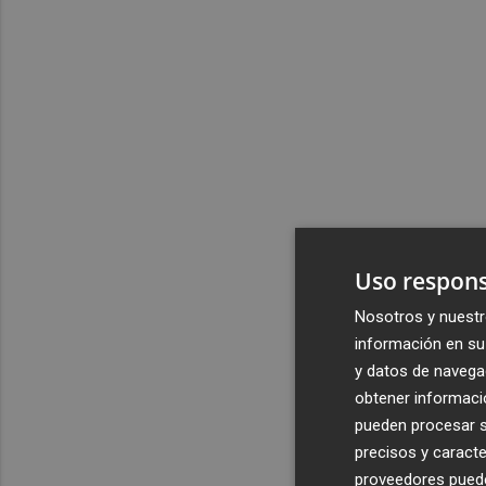
Uso respons
Nosotros y nuestr
información en su 
y datos de navega
obtener informació
pueden procesar su
precisos y caracte
proveedores pueden