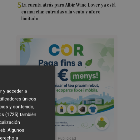
5
La cuenta atrás para Albir Wine Lover ya está
en marcha: entradas a la venta y aforo
limitado
r y acceder a
tificadores únicos
cios y contenido,
os (1725)
también
calización
 web. Algunos
derecho a