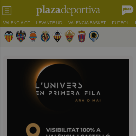
VALENCIA CF
LEVANTE UD
VALENCIA BASKET
FUTBOL