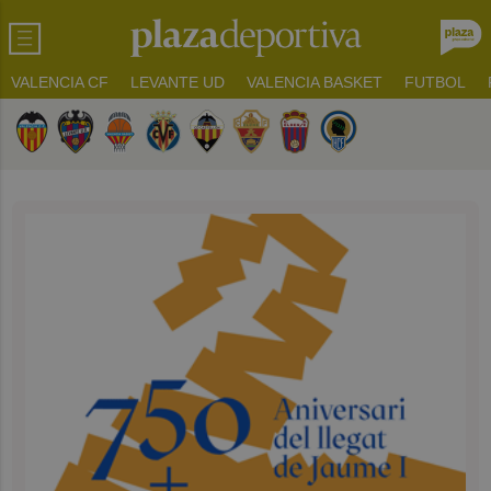
VALENCIA CF
LEVANTE UD
VALENCIA BASKET
FUTBOL