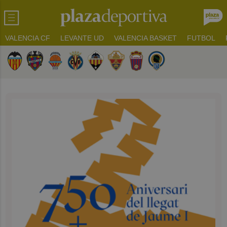
VALENCIA CF
LEVANTE UD
VALENCIA BASKET
FUTBOL