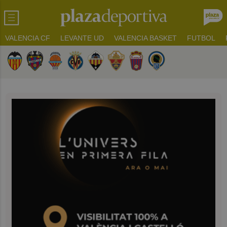
VALENCIA CF
LEVANTE UD
VALENCIA BASKET
FUTBOL