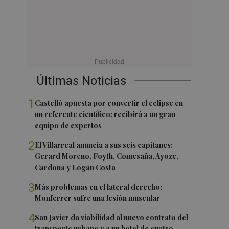
Últimas Noticias
1
Castelló apuesta por convertir el eclipse en
un referente científico: recibirá a un gran
equipo de expertos
2
El Villarreal anuncia a sus seis capitanes:
Gerard Moreno, Foyth, Comesaña, Ayoze,
Cardona y Logan Costa
3
Más problemas en el lateral derecho:
Monferrer sufre una lesión muscular
4
San Javier da viabilidad al nuevo contrato del
transporte urbano y a un hotel de cuatro