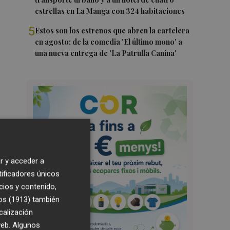
estrellas en La Manga con 324 habitaciones
5
Estos son los estrenos que abren la cartelera
en agosto: de la comedia 'El último mono' a
una nueva entrega de 'La Patrulla Canina'
r y acceder a
tificadores únicos
cios y contenido,
os (1913)
también
calización
 web. Algunos