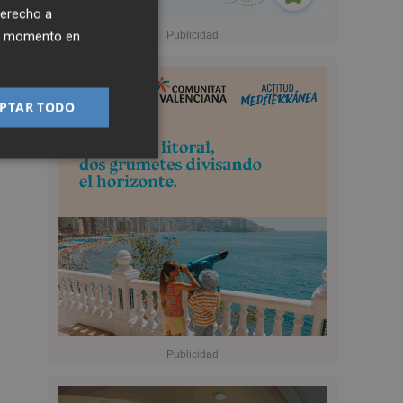
derecho a
ier momento en
PTAR TODO