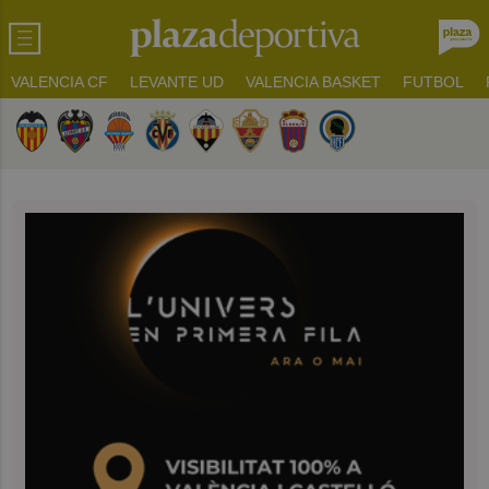
VALENCIA CF
LEVANTE UD
VALENCIA BASKET
FUTBOL