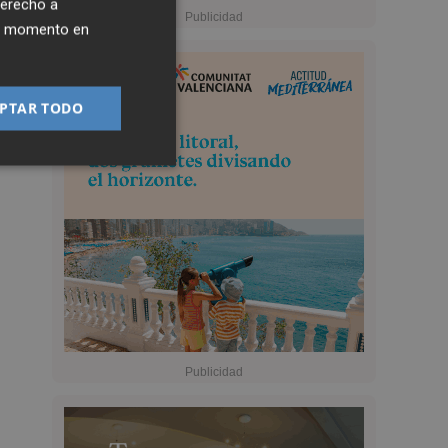
derecho a
ier momento en
PTAR TODO