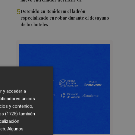
5
Detenido en Benidorm el ladrón
especializado en robar durante el desayuno
de los hoteles
r y acceder a
tificadores únicos
cios y contenido,
os (1725)
también
calización
 web. Algunos