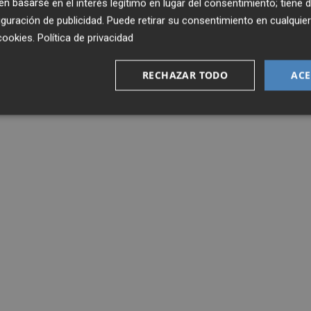
 basarse en el interés legítimo en lugar del consentimiento; tiene 
guración de publicidad
. Puede retirar su consentimiento en cualqu
cookies
.
Política de privacidad
RECHAZAR TODO
ACE