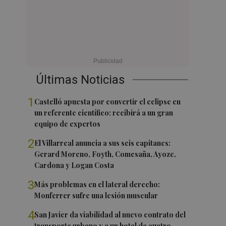
Últimas Noticias
1
Castelló apuesta por convertir el eclipse en
un referente científico: recibirá a un gran
equipo de expertos
2
El Villarreal anuncia a sus seis capitanes:
Gerard Moreno, Foyth, Comesaña, Ayoze,
Cardona y Logan Costa
3
Más problemas en el lateral derecho:
Monferrer sufre una lesión muscular
4
San Javier da viabilidad al nuevo contrato del
transporte urbano y a un hotel de cuatro