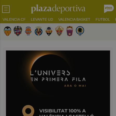
VALENCIA CF
LEVANTE UD
VALENCIA BASKET
FUTBOL