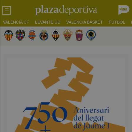
VALENCIA CF
LEVANTE UD
VALENCIA BASKET
FUTBOL