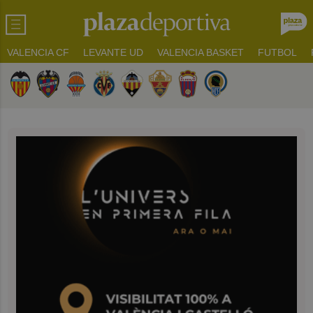
VALENCIA CF
LEVANTE UD
VALENCIA BASKET
FUTBOL