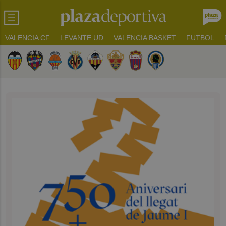
VALENCIA CF
LEVANTE UD
VALENCIA BASKET
FUTBOL