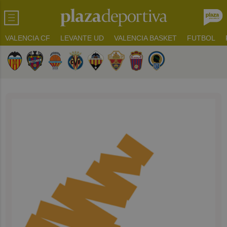
VALENCIA CF
LEVANTE UD
VALENCIA BASKET
FUTBOL