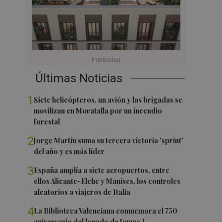
Últimas Noticias
1
Siete helicópteros, un avión y las brigadas se
movilizan en Moratalla por un incendio
forestal
2
Jorge Martín suma su tercera victoria 'sprint'
del año y es más líder
3
España amplía a siete aeropuertos, entre
ellos Alicante-Elche y Manises, los controles
aleatorios a viajeros de Italia
4
La Biblioteca Valenciana conmemora el 750
aniversario del legado de Jaume I