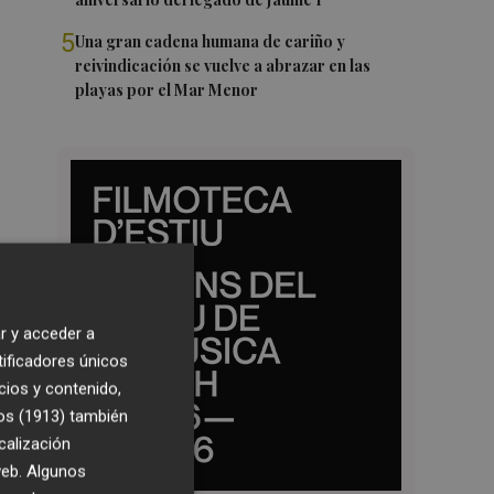
5
Una gran cadena humana de cariño y
reivindicación se vuelve a abrazar en las
playas por el Mar Menor
r y acceder a
tificadores únicos
cios y contenido,
os (1913)
también
calización
 web. Algunos