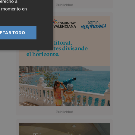
derecho a
ier momento en
PTAR TODO