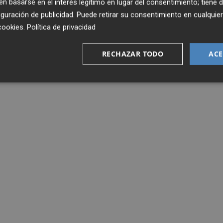
 basarse en el interés legítimo en lugar del consentimiento; tiene 
guración de publicidad
. Puede retirar su consentimiento en cualqu
cookies
.
Política de privacidad
RECHAZAR TODO
ACE