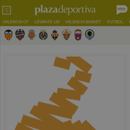
VALENCIA CF
LEVANTE UD
VALENCIA BASKET
FUTBOL