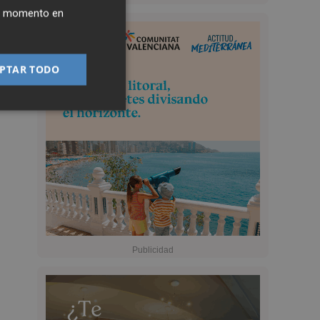
ier momento en
PTAR TODO