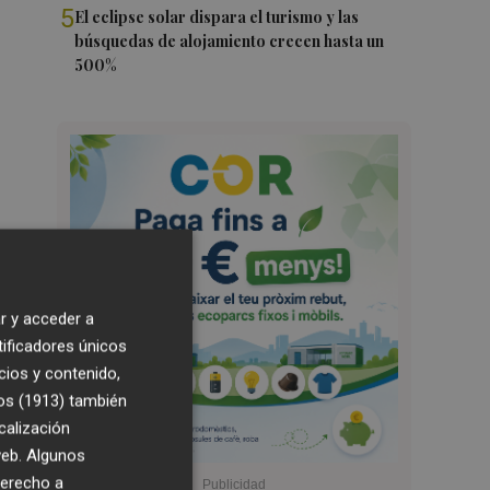
5
El eclipse solar dispara el turismo y las
búsquedas de alojamiento crecen hasta un
500%
r y acceder a
tificadores únicos
cios y contenido,
os (1913)
también
calización
 web. Algunos
derecho a