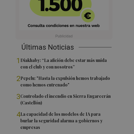
Últimas Noticias
1
Diakhaby: “La afición debe estar más unida
con el club y con nosotros”
2
Pepelu: "Hasta la expulsión hemos trabajado
como hemos entrenado"
3
Controlado el incendio en Sierra Engarcerán
(Castellón)
4
La capacidad de los modelos de IA para
burlar la seguridad alarma a gobiernos y
empresas