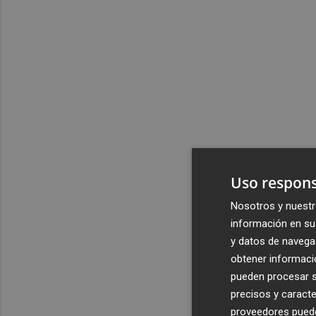
Uso respons
Nosotros y nuestr
información en su 
y datos de navega
obtener informació
pueden procesar su
precisos y caracte
proveedores pueden