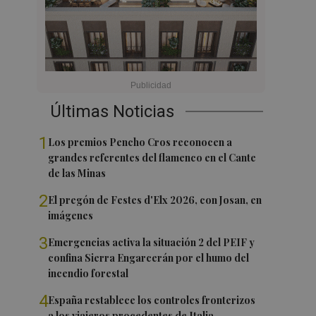
Últimas Noticias
1
Los premios Pencho Cros reconocen a
grandes referentes del flamenco en el Cante
de las Minas
2
El pregón de Festes d'Elx 2026, con Josan, en
imágenes
3
Emergencias activa la situación 2 del PEIF y
confina Sierra Engarcerán por el humo del
incendio forestal
4
España restablece los controles fronterizos
a los viajeros procedentes de Italia