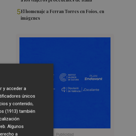
5
El homenaje a Ferran Torres en Foios, en
imágenes
r y acceder a
tificadores únicos
cios y contenido,
os (1913)
también
calización
 web. Algunos
derecho a