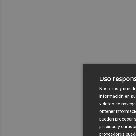
Uso respons
Nosotros y nuestr
información en su 
y datos de navega
obtener informació
pueden procesar su
precisos y caracte
proveedores pueden