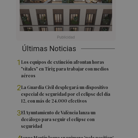
Últimas Noticias
1
Los equipos de extinción afrontan horas
"vitales" en Tírig para trabajar con medios
aéreos
2
La Guardia Civil desplegará un dispositivo
especial de seguridad por el eclipse del día
12, con más de 24.000 efectivos
3
El Ayuntamiento de València lanza un
decálogo para seguir el eclipse con
seguridad
Jorge Martín logra su primera 'pole position'