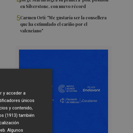
4
en Silverstone, con nuevo récord
5
Carmen Ortí: "Me gustaría ser la consellera
que ha estimulado el cariño por el
valenciano"
r y acceder a
tificadores únicos
cios y contenido,
os (1913)
también
calización
 web. Algunos