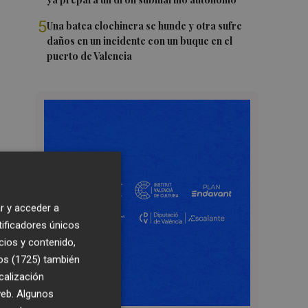
5
Una batea clochinera se hunde y otra sufre
daños en un incidente con un buque en el
puerto de Valencia
r y acceder a
tificadores únicos
cios y contenido,
os (1725)
también
calización
 web. Algunos