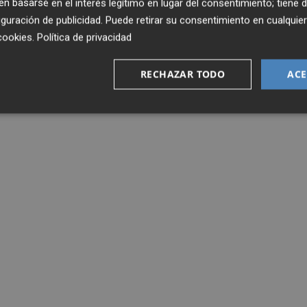
 basarse en el interés legítimo en lugar del consentimiento; tiene 
guración de publicidad
. Puede retirar su consentimiento en cualqu
cookies
.
Política de privacidad
RECHAZAR TODO
ACE