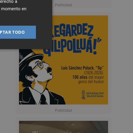
derecho a
ier momento en
PTAR TODO