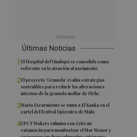
Últimas Noticias
1
El Hospital del Vinalopó se consolida como
referente en la atención al nacimiento
2
El proyecto 'Gramola' evalúa estrategias
sostenibles para reducir las alteraciones
internas de la granada mollar de Elche
3
María Escarmiento se suma a El Kanka en el
cartel del festival Epicentro de Mula
4
UPCT Makers culmina con éxito un
catamarán para monitorizar el Mar Menor y
ya prepara un dron submarino autónomo