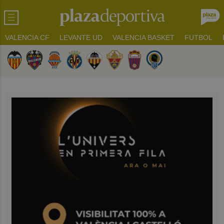
VALENCIA CF
LEVANTE UD
VALENCIA BASKET
FUTBOL