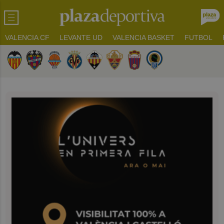
VALENCIA CF
LEVANTE UD
VALENCIA BASKET
FUTBOL