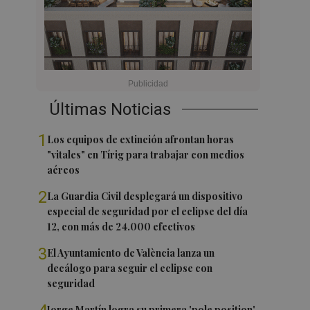
Últimas Noticias
1
Los equipos de extinción afrontan horas
"vitales" en Tírig para trabajar con medios
aéreos
2
La Guardia Civil desplegará un dispositivo
especial de seguridad por el eclipse del día
12, con más de 24.000 efectivos
3
El Ayuntamiento de València lanza un
decálogo para seguir el eclipse con
seguridad
Jorge Martín logra su primera 'pole position'