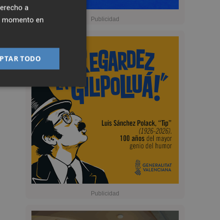
derecho a
ier momento en
PTAR TODO