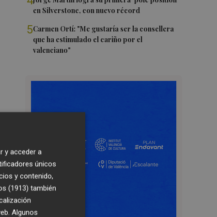
4
en Silverstone, con nuevo récord
5
Carmen Ortí: "Me gustaría ser la consellera
que ha estimulado el cariño por el
valenciano"
r y acceder a
tificadores únicos
cios y contenido,
os (1913)
también
calización
 web. Algunos