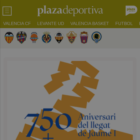
VALENCIA CF
LEVANTE UD
VALENCIA BASKET
FUTBOL