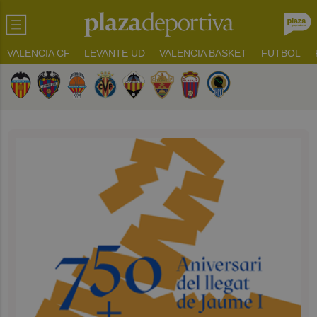
VALENCIA CF
LEVANTE UD
VALENCIA BASKET
FUTBOL