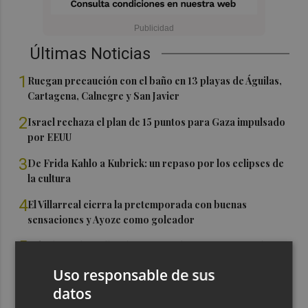
Últimas Noticias
1
Ruegan precaución con el baño en 13 playas de Águilas,
Cartagena, Calnegre y San Javier
2
Israel rechaza el plan de 15 puntos para Gaza impulsado
por EEUU
3
De Frida Kahlo a Kubrick: un repaso por los eclipses de
la cultura
4
El Villarreal cierra la pretemporada con buenas
sensaciones y Ayoze como goleador
5
Más de medio millar de festeros de Ufece se reivindican
en el pregón en Elche: "se nota, se siente, el campo está
Uso responsable de sus
presente"
datos