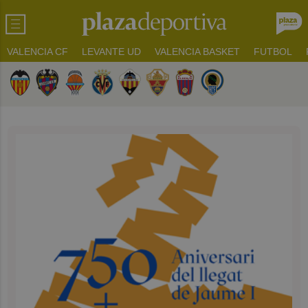
VALENCIA CF
LEVANTE UD
VALENCIA BASKET
FUTBOL