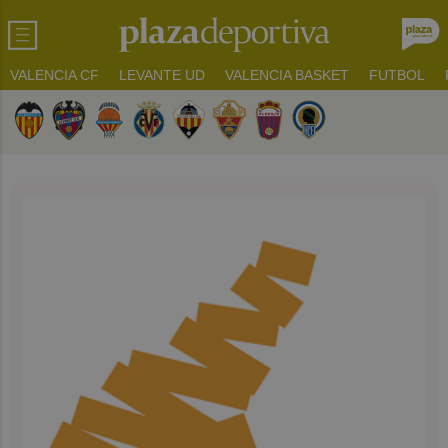
VALENCIA CF
LEVANTE UD
VALENCIA BASKET
FUTBOL