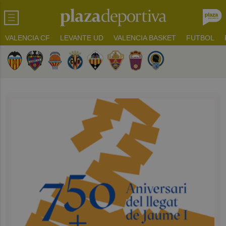
VALENCIA CF
LEVANTE UD
VALENCIA BASKET
FUTBOL