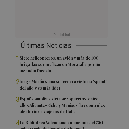
Últimas Noticias
1
Siete helicópteros, un avión y más de 100
brigadas se movilizan en Moratalla por un
incendio forestal
2
Jorge Martín suma su tercera victoria 'sprint'
del año y es más líder
3
España amplía a siete aeropuertos, entre
ellos Alicante-Elche y Manises, los controles
aleatorios a viajeros de Italia
4
La Biblioteca Valenciana conmemora el 750
aniversario del legado de Jaume I