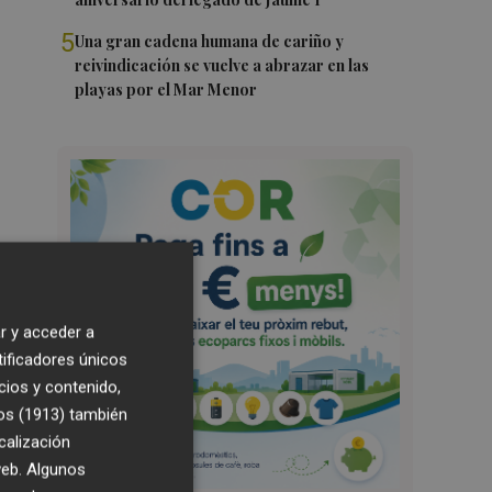
5
Una gran cadena humana de cariño y
reivindicación se vuelve a abrazar en las
playas por el Mar Menor
r y acceder a
tificadores únicos
cios y contenido,
os (1913)
también
calización
 web. Algunos