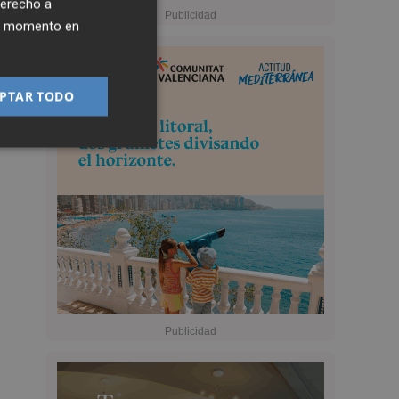
derecho a
ier momento en
PTAR TODO