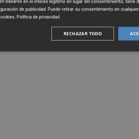
 basarse en el interés legítimo en lugar del consentimiento; tiene 
guración de publicidad
. Puede retirar su consentimiento en cualqu
cookies
.
Política de privacidad
RECHAZAR TODO
ACE