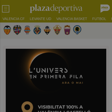
VALENCIA CF
LEVANTE UD
VALENCIA BASKET
FUTBOL