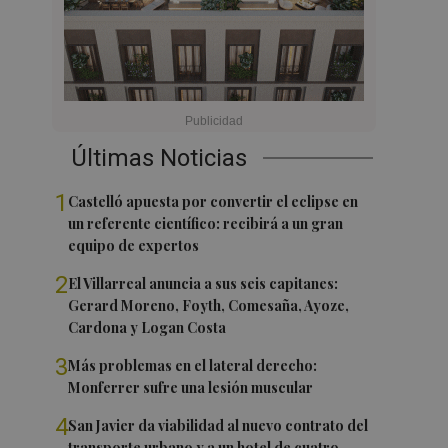
Últimas Noticias
1
Castelló apuesta por convertir el eclipse en
un referente científico: recibirá a un gran
equipo de expertos
2
El Villarreal anuncia a sus seis capitanes:
Gerard Moreno, Foyth, Comesaña, Ayoze,
Cardona y Logan Costa
3
Más problemas en el lateral derecho:
Monferrer sufre una lesión muscular
4
San Javier da viabilidad al nuevo contrato del
transporte urbano y a un hotel de cuatro