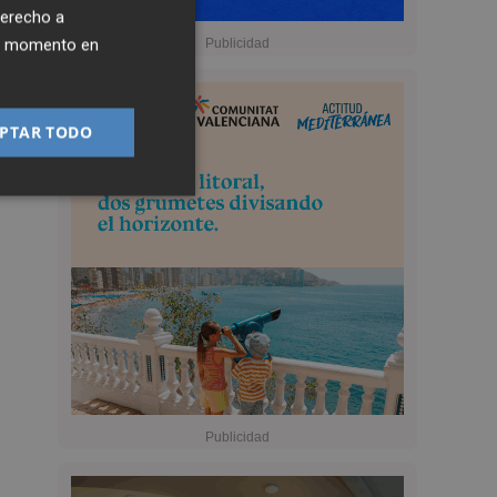
derecho a
ier momento en
PTAR TODO