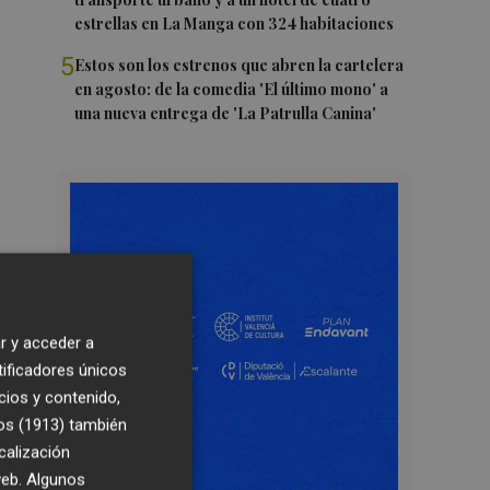
estrellas en La Manga con 324 habitaciones
5
Estos son los estrenos que abren la cartelera
en agosto: de la comedia 'El último mono' a
una nueva entrega de 'La Patrulla Canina'
r y acceder a
tificadores únicos
cios y contenido,
os (1913)
también
calización
 web. Algunos