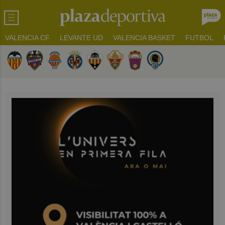
VALENCIA CF
LEVANTE UD
VALENCIA BASKET
FUTBOL