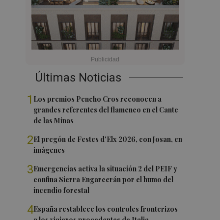
Últimas Noticias
1
Los premios Pencho Cros reconocen a
grandes referentes del flamenco en el Cante
de las Minas
2
El pregón de Festes d'Elx 2026, con Josan, en
imágenes
3
Emergencias activa la situación 2 del PEIF y
confina Sierra Engarcerán por el humo del
incendio forestal
4
España restablece los controles fronterizos
a los viajeros procedentes de Italia