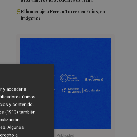
5
El homenaje a Ferran Torres en Foios, en
imágenes
r y acceder a
tificadores únicos
cios y contenido,
os (1913)
también
calización
 web. Algunos
derecho a