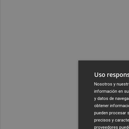
Uso respons
Nosotros y nuestr
información en su 
y datos de navega
obtener informació
pueden procesar su
precisos y caracte
proveedores pueden