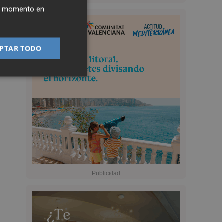
ier momento en
PTAR TODO