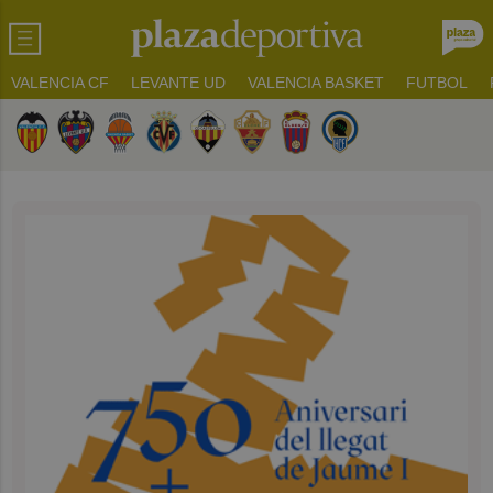
VALENCIA CF
LEVANTE UD
VALENCIA BASKET
FUTBOL