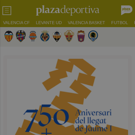
VALENCIA CF
LEVANTE UD
VALENCIA BASKET
FUTBOL