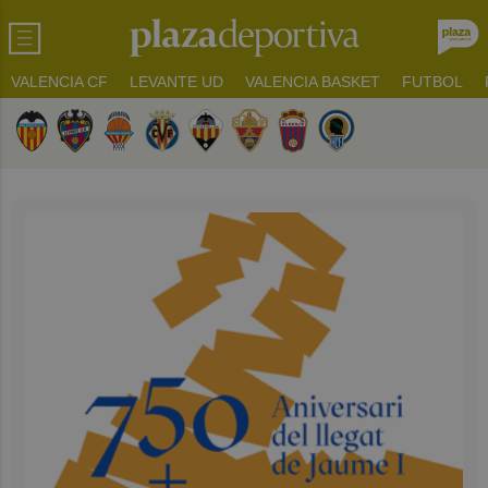
VALENCIA CF
LEVANTE UD
VALENCIA BASKET
FUTBOL