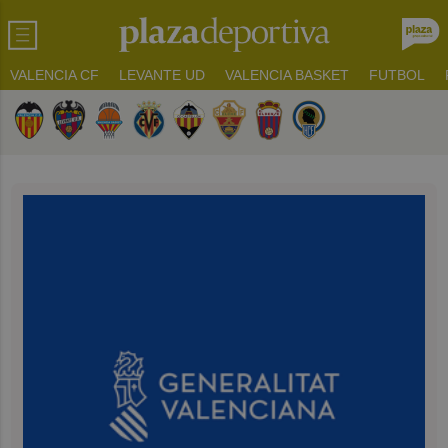
VALENCIA CF
LEVANTE UD
VALENCIA BASKET
FUTBOL