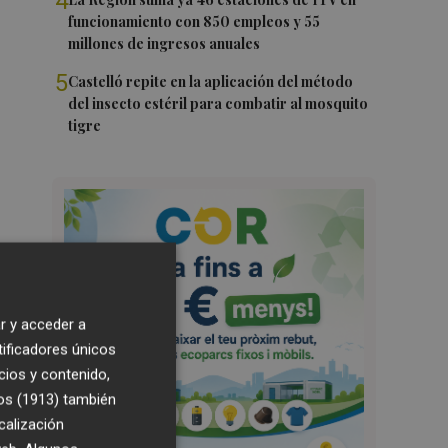
4
funcionamiento con 850 empleos y 55
millones de ingresos anuales
5
Castelló repite en la aplicación del método
del insecto estéril para combatir al mosquito
tigre
r y acceder a
tificadores únicos
cios y contenido,
os (1913)
también
calización