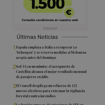
Últimas Noticias
1
España emplaza a Italia a recuperar ya
'Schengen' y se reserva medidas si Meloni no
acepta antes del domingo
2
Sof-IA en un minuto: el aeropuerto de
Castellón alcanza el mejor resultado mensual
de pasajeros en julio
3
El Consell despliega un refuerzo de 122
nuevos efectivos para extremar la vigilancia
forestal contra incendios
La Región suma ya 46 estaciones de ITV en