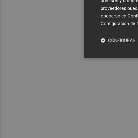
precisos y caracte
proveedores pueden
oponerse en
Confi
Configuración de 
CONFIGURAR