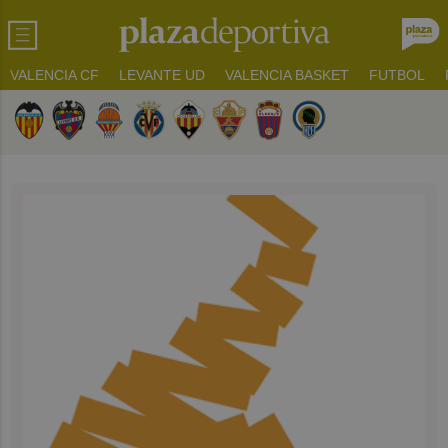
VALENCIA CF
LEVANTE UD
VALENCIA BASKET
FUTBOL