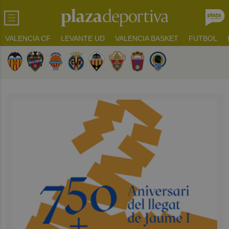
VALENCIA CF
LEVANTE UD
VALENCIA BASKET
FUTBOL