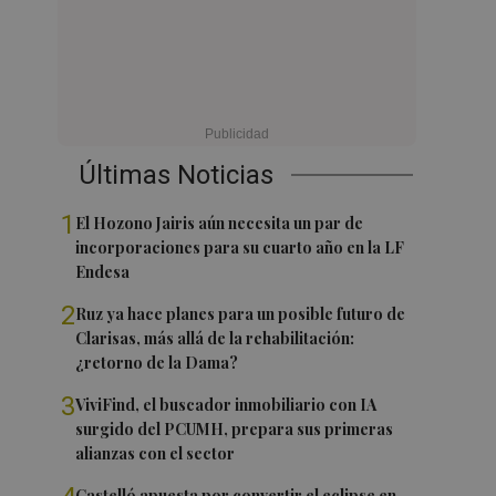
Últimas Noticias
1
El Hozono Jairis aún necesita un par de
incorporaciones para su cuarto año en la LF
Endesa
2
Ruz ya hace planes para un posible futuro de
Clarisas, más allá de la rehabilitación:
¿retorno de la Dama?
3
ViviFind, el buscador inmobiliario con IA
surgido del PCUMH, prepara sus primeras
alianzas con el sector
Castelló apuesta por convertir el eclipse en