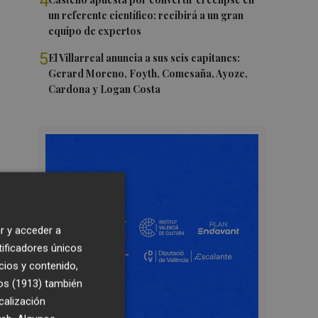
4
un referente científico: recibirá a un gran
equipo de expertos
5
El Villarreal anuncia a sus seis capitanes:
Gerard Moreno, Foyth, Comesaña, Ayoze,
Cardona y Logan Costa
r y acceder a
tificadores únicos
cios y contenido,
os (1913)
también
calización