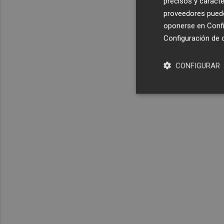
precisos y caracte
proveedores pueden
oponerse en
Confi
Configuración de 
CONFIGURAR