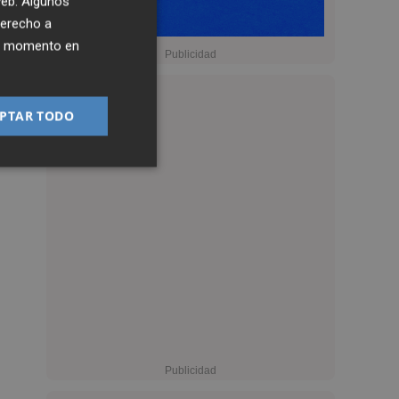
 web. Algunos
derecho a
ier momento en
PTAR TODO