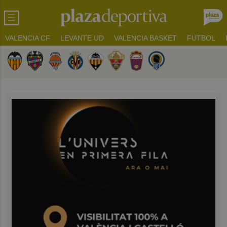
VALENCIA CF
LEVANTE UD
VALENCIA BASKET
FUTBOL