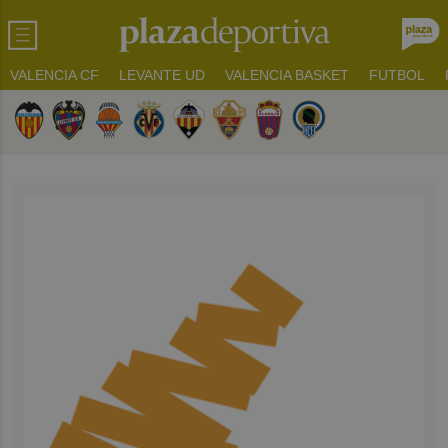
VALENCIA CF
LEVANTE UD
VALENCIA BASKET
FUTBOL